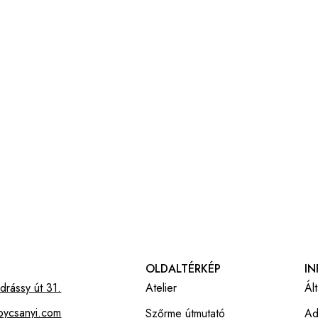
OLDALTÉRKÉP
I
rássy út 31.
Atelier
Ál
bycsanyi.com
Szőrme útmutató
Ad