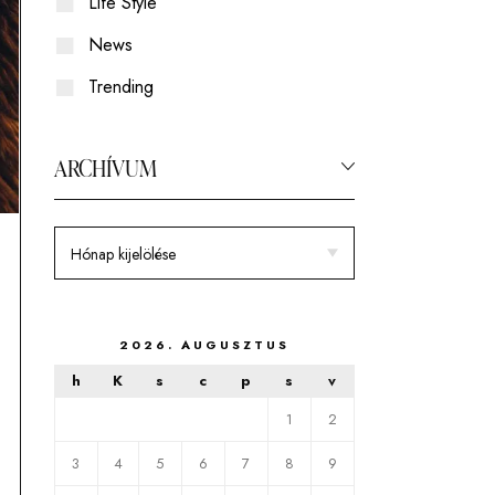
Life Style
Swakara
News
Coboly
Trending
ARCHÍVUM
2026. AUGUSZTUS
h
K
s
c
p
s
v
1
2
3
4
5
6
7
8
9