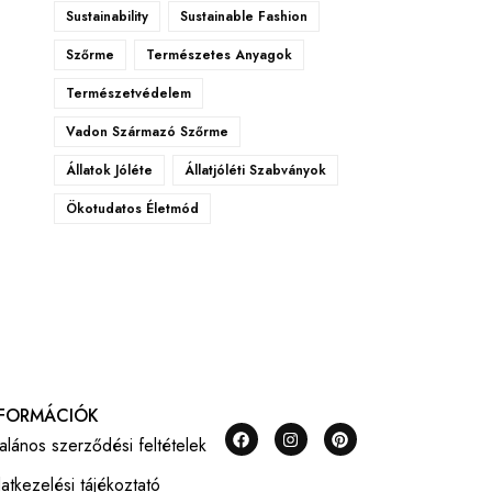
Sustainability
Sustainable Fashion
Szőrme
Természetes Anyagok
Természetvédelem
Vadon Származó Szőrme
Állatok Jóléte
Állatjóléti Szabványok
Ökotudatos Életmód
NFORMÁCIÓK
talános szerződési feltételek
atkezelési tájékoztató