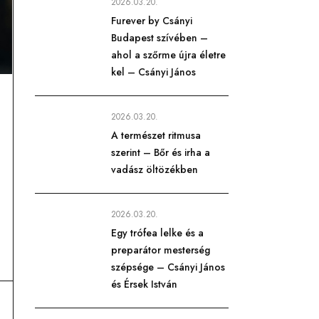
2026.03.20.
Furever by Csányi
Budapest szívében –
ahol a szőrme újra életre
kel – Csányi János
2026.03.20.
A természet ritmusa
szerint – Bőr és irha a
vadász öltözékben
2026.03.20.
Egy trófea lelke és a
preparátor mesterség
szépsége – Csányi János
és Érsek István