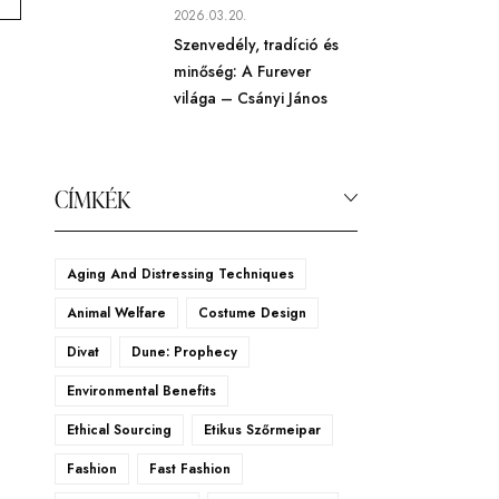
2026.03.20.
Szenvedély, tradíció és
minőség: A Furever
világa – Csányi János
CÍMKÉK
Aging And Distressing Techniques
Animal Welfare
Costume Design
Divat
Dune: Prophecy
Environmental Benefits
Ethical Sourcing
Etikus Szőrmeipar
Fashion
Fast Fashion