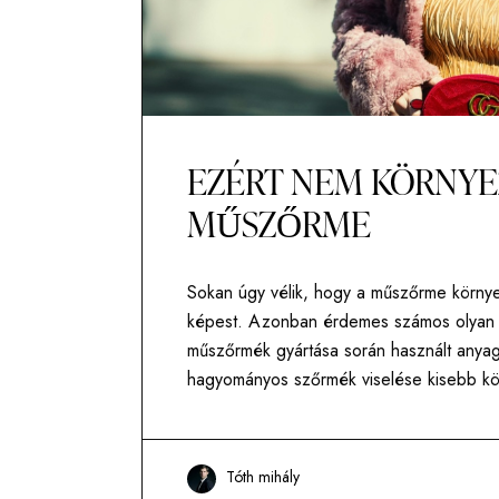
EZÉRT NEM KÖRNYE
MŰSZŐRME
Sokan úgy vélik, hogy a műszőrme körny
képest. Azonban érdemes számos olyan t
műszőrmék gyártása során használt anyago
hagyományos szőrmék viselése kisebb kö
Tóth mihály