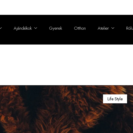
Ajándékok
Gyerek
Otthon
Atelier
Ról
Sapka, fülvédő, fejpánt
Egyedi tervezés
Alapítói 
Sálak, gallérok, stólák
Méretre készítés
Fenntarth
Charm
Átalakítás
Sajtó
Tisztítás és megőrzés
A szőrmék világa
Life Style