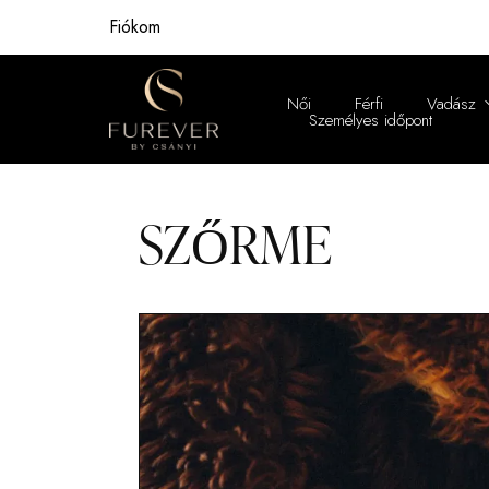
Fiókom
Női
Férfi
Vadász
Személyes időpont
Női
Férfi
SZŐRME