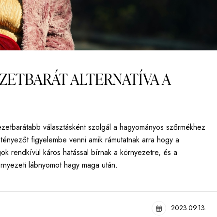
ZETBARÁT ALTERNATÍVA A
ezetbarátabb választásként szolgál a hagyományos szőrmékhez
ényezőt figyelembe venni amik rámutatnak arra hogy a
k rendkívül káros hatással bírnak a környezetre, és a
rnyezeti lábnyomot hagy maga után.
2023.09.13.