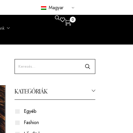
Magyar
0
unk
gondolatok
atóság
KATEGÓRIÁK
Róka
Csincsilla
Egyéb
Bárány
Fashion
Nerc