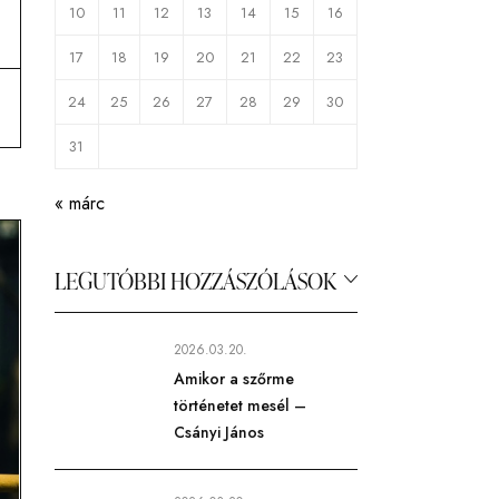
10
11
12
13
14
15
16
17
18
19
20
21
22
23
24
25
26
27
28
29
30
31
« márc
LEGUTÓBBI HOZZÁSZÓLÁSOK
2026.03.20.
Amikor a szőrme
történetet mesél –
Csányi János