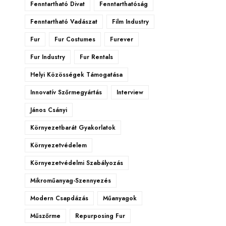
Fenntartható Divat
Fenntarthatóság
Fenntartható Vadászat
Film Industry
Fur
Fur Costumes
Furever
Fur Industry
Fur Rentals
Helyi Közösségek Támogatása
Innovatív Szőrmegyártás
Interview
János Csányi
Környezetbarát Gyakorlatok
Környezetvédelem
Környezetvédelmi Szabályozás
Mikroműanyag-Szennyezés
Modern Csapdázás
Műanyagok
Műszőrme
Repurposing Fur