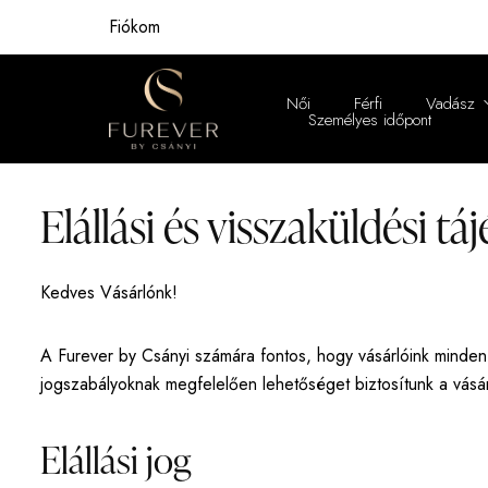
Fiókom
Női
Férfi
Vadász
Személyes időpont
Női
Elállási és visszaküldési tá
Férfi
Kedves Vásárlónk!
A Furever by Csányi számára fontos, hogy vásárlóink minde
jogszabályoknak megfelelően lehetőséget biztosítunk a vásárlá
Elállási jog