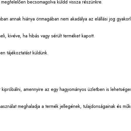
et megfelelően becsomagolva küldd vissza részünkre.
nban annak hiánya önmagában nem akadálya az elállási jog gyakor
li, kivéve, ha hibás vagy sérült terméket kapott.
en tájékoztatást küldünk.
t kipróbálni, amennyire az egy hagyományos üzletben is lehetsége
használat meghaladja a termék jellegének, tulajdonságainak és m