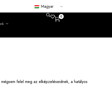
Magyar
0
unk
gondolatok
atóság
Róka
 mégsem felel meg az elképzeléseidnek, a hatályos
Csincsilla
Bárány
Nerc