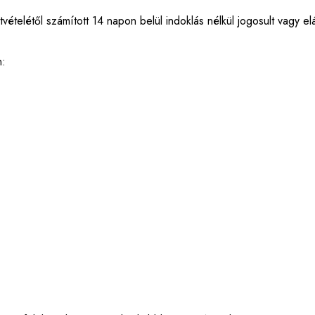
telétől számított 14 napon belül indoklás nélkül jogosult vagy eláll
n: