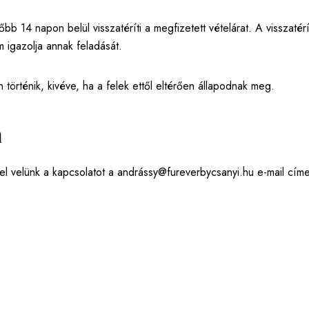
b 14 napon belül visszatéríti a megfizetett vételárat. A visszatér
 igazolja annak feladását.
történik, kivéve, ha a felek ettől eltérően állapodnak meg.
n
el velünk a kapcsolatot a
andrássy@fureverbycsanyi.hu
e-mail címe