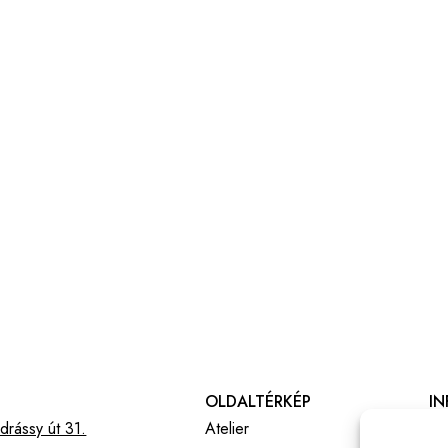
OLDALTÉRKÉP
I
rássy út 31.
Atelier
Ál