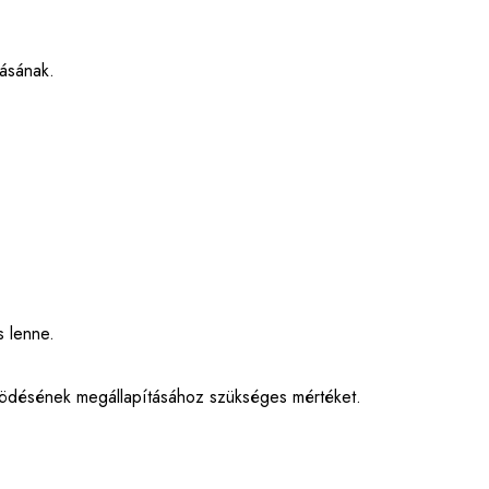
lásának.
s lenne.
űködésének megállapításához szükséges mértéket.