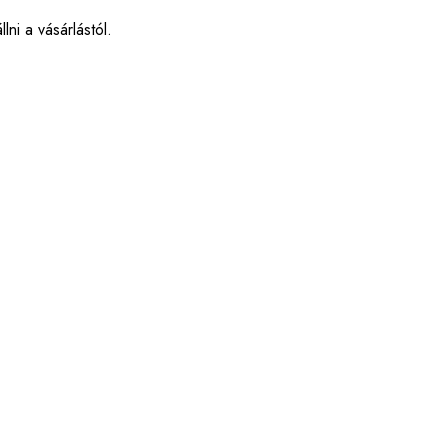
Swakara
ni a vásárlástól.
Coboly