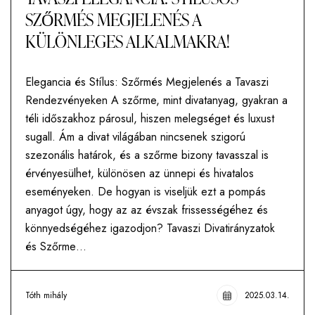
SZŐRMÉS MEGJELENÉS A
KÜLÖNLEGES ALKALMAKRA!
Elegancia és Stílus: Szőrmés Megjelenés a Tavaszi
Rendezvényeken A szőrme, mint divatanyag, gyakran a
téli időszakhoz párosul, hiszen melegséget és luxust
sugall. Ám a divat világában nincsenek szigorú
szezonális határok, és a szőrme bizony tavasszal is
érvényesülhet, különösen az ünnepi és hivatalos
eseményeken. De hogyan is viseljük ezt a pompás
anyagot úgy, hogy az az évszak frissességéhez és
könnyedségéhez igazodjon? Tavaszi Divatirányzatok
és Szőrme…
Tóth mihály
2025.03.14.