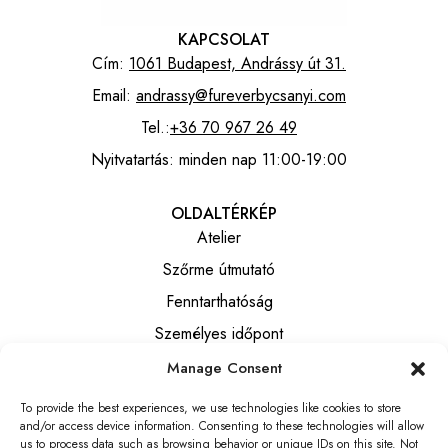
KAPCSOLAT
Cím:
1061 Budapest, Andrássy út 31.
Email:
andrassy@fureverbycsanyi.com
Tel.:
+36 70 967 26 49
Nyitvatartás: minden nap 11:00-19:00
OLDALTÉRKÉP
Atelier
Szőrme útmutató
Fenntarthatóság
Személyes időpont
Manage Consent
INFORMÁCIÓK
To provide the best experiences, we use technologies like cookies to store
Általános szerződési feltételek
and/or access device information. Consenting to these technologies will allow
Adatkezelési tájékoztató
us to process data such as browsing behavior or unique IDs on this site. Not