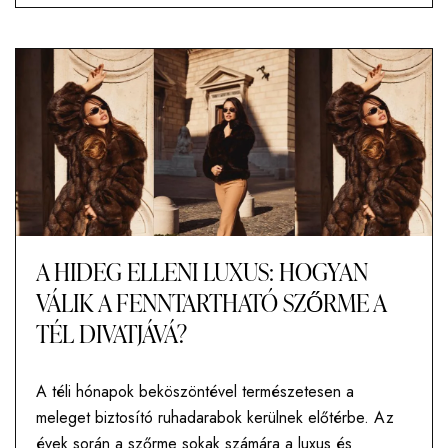
A HIDEG ELLENI LUXUS: HOGYAN
VÁLIK A FENNTARTHATÓ SZŐRME A
TÉL DIVATJÁVÁ?
A téli hónapok beköszöntével természetesen a
meleget biztosító ruhadarabok kerülnek előtérbe. Az
évek során a szőrme sokak számára a luxus és