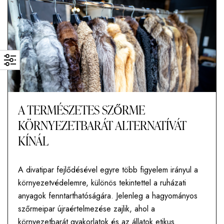
A TERMÉSZETES SZŐRME
KÖRNYEZETBARÁT ALTERNATÍVÁT
KÍNÁL
A divatipar fejlődésével egyre több figyelem irányul a
környezetvédelemre, különös tekintettel a ruházati
anyagok fenntarthatóságára. Jelenleg a hagyományos
szőrmeipar újraértelmezése zajlik, ahol a
környezetbarát gyakorlatok és az állatok etikus