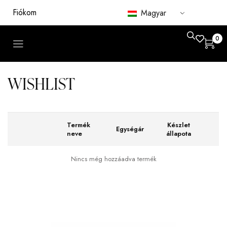
Fiókom
Magyar
0
WISHLIST
Termék
Készlet
Egységár
neve
állapota
Nincs még hozzáadva termék