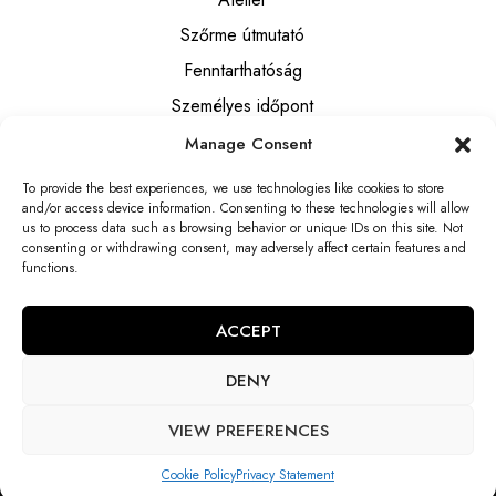
Szőrme útmutató
Fenntarthatóság
Személyes időpont
Manage Consent
INFORMÁCIÓK
To provide the best experiences, we use technologies like cookies to store
Általános szerződési feltételek
and/or access device information. Consenting to these technologies will allow
Adatkezelési tájékoztató
us to process data such as browsing behavior or unique IDs on this site. Not
consenting or withdrawing consent, may adversely affect certain features and
Elállási tájékoztató
functions.
Elállási nyilatkozat
ACCEPT
DENY
VIEW PREFERENCES
© 1986 Fureverbycsanyi, Minden jog fenntartva.
Cookie Policy
Privacy Statement