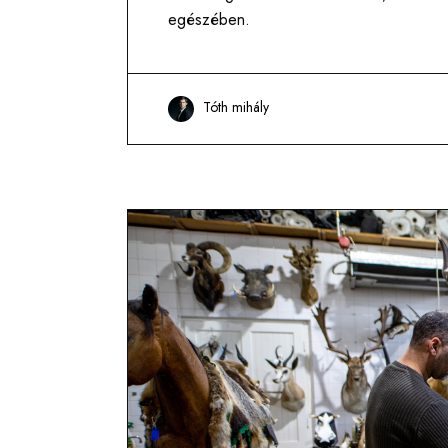
egészében.
Tóth mihály