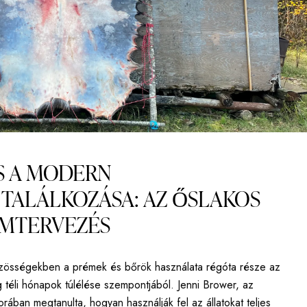
ÉS A MODERN
TALÁLKOZÁSA: AZ ŐSLAKOS
ÉMTERVEZÉS
zösségekben a prémek és bőrök használata régóta része az
 téli hónapok túlélése szempontjából. Jenni Brower, az
ában megtanulta, hogyan használják fel az állatokat teljes