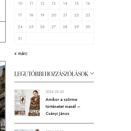
10
11
12
13
14
15
16
17
18
19
20
21
22
23
24
25
26
27
28
29
30
31
« márc
LEGUTÓBBI HOZZÁSZÓLÁSOK
2026.03.20.
Amikor a szőrme
történetet mesél –
Csányi János