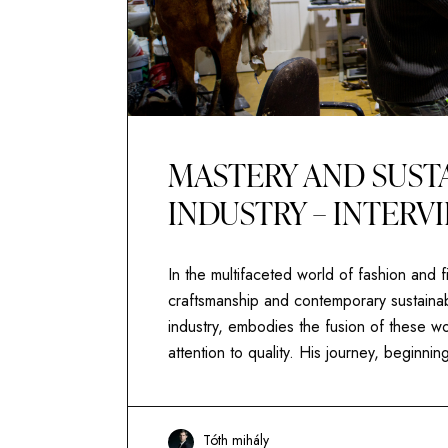
MASTERY AND SUSTA
INDUSTRY – INTERV
In the multifaceted world of fashion and fil
craftsmanship and contemporary sustainabi
industry, embodies the fusion of these wo
attention to quality. His journey, beginni
Tóth mihály