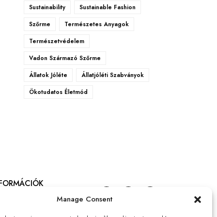
Sustainability
Sustainable Fashion
Szőrme
Természetes Anyagok
Természetvédelem
Vadon Származó Szőrme
Állatok Jóléte
Állatjóléti Szabványok
Ökotudatos Életmód
NFORMÁCIÓK
talános szerződési feltételek
Manage Consent
atkezelési tájékoztató