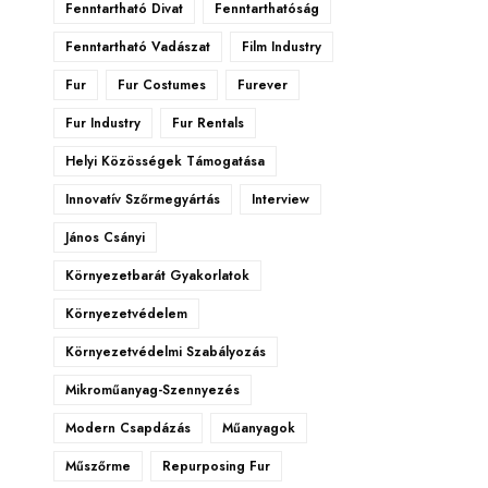
Fenntartható Divat
Fenntarthatóság
Fenntartható Vadászat
Film Industry
Fur
Fur Costumes
Furever
Fur Industry
Fur Rentals
Helyi Közösségek Támogatása
Innovatív Szőrmegyártás
Interview
János Csányi
Környezetbarát Gyakorlatok
Környezetvédelem
Környezetvédelmi Szabályozás
Mikroműanyag-Szennyezés
Modern Csapdázás
Műanyagok
Műszőrme
Repurposing Fur