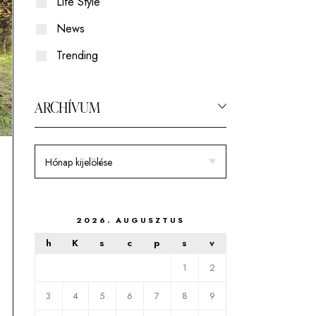
Life Style
Swakara
News
Coboly
Trending
ARCHÍVUM
2026. AUGUSZTUS
h
K
s
c
p
s
v
1
2
3
4
5
6
7
8
9