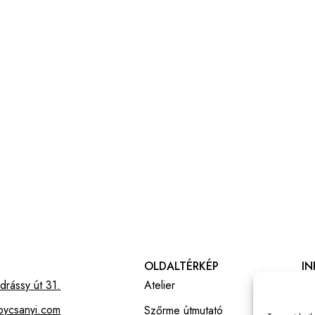
OLDALTÉRKÉP
I
rássy út 31.
Atelier
Ál
bycsanyi.com
Szőrme útmutató
Ad