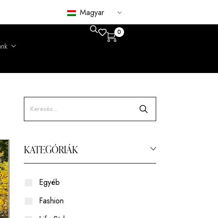
Magyar
0
unk
gondolatok
atóság
KATEGÓRIÁK
Róka
Csincsilla
Egyéb
Bárány
Fashion
Nerc