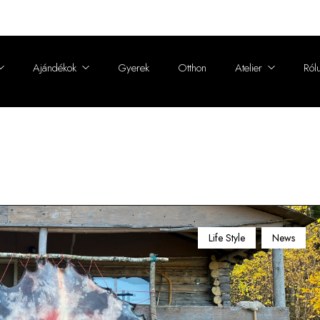
Ajándékok
Gyerek
Otthon
Atelier
Ról
Sapka, fülvédő, fejpánt
Egyedi tervezés
Alapítói 
Sálak, gallérok, stólák
Méretre készítés
Fenntarth
Charm
Átalakítás
Sajtó
Tisztítás és megőrzés
A szőrmék világa
Life Style
News