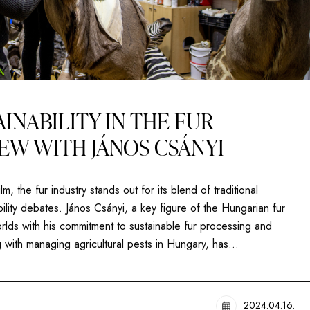
INABILITY IN THE FUR
IEW WITH JÁNOS CSÁNYI
m, the fur industry stands out for its blend of traditional
lity debates. János Csányi, a key figure of the Hungarian fur
rlds with his commitment to sustainable fur processing and
ng with managing agricultural pests in Hungary, has…
2024.04.16.