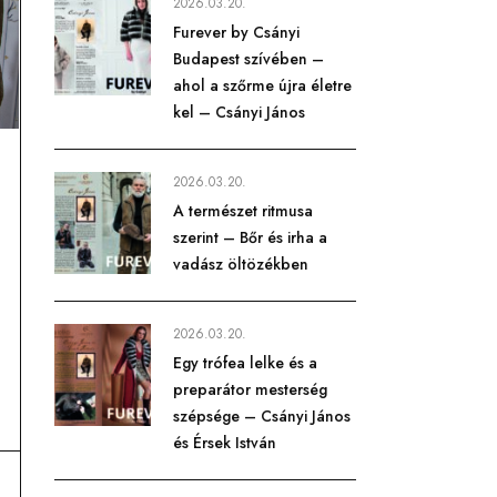
2026.03.20.
Furever by Csányi
Budapest szívében –
ahol a szőrme újra életre
kel – Csányi János
2026.03.20.
A természet ritmusa
szerint – Bőr és irha a
vadász öltözékben
2026.03.20.
Egy trófea lelke és a
preparátor mesterség
szépsége – Csányi János
és Érsek István