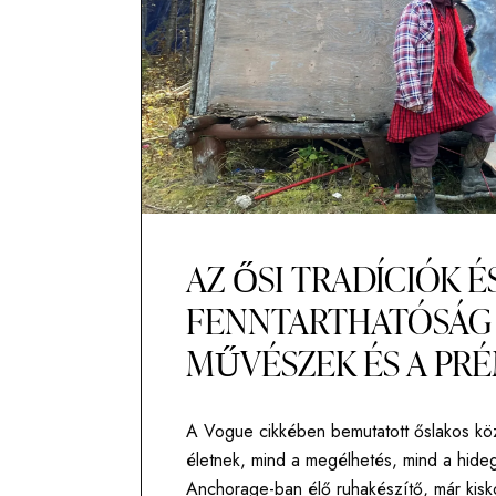
AZ ŐSI TRADÍCIÓK 
FENNTARTHATÓSÁG 
MŰVÉSZEK ÉS A PR
A Vogue cikkében bemutatott őslakos kö
életnek, mind a megélhetés, mind a hideg
Anchorage-ban élő ruhakészítő, már kiskor