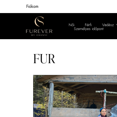
Fiókom
Női
Férfi
Vadász
Személyes időpont
Női
Férfi
FUR