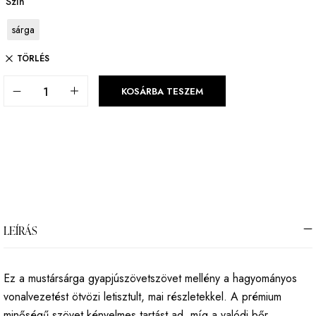
Szín
sárga
TÖRLÉS
KOSÁRBA TESZEM
LEÍRÁS
Ez a mustársárga gyapjúszövetszövet mellény a hagyományos
vonalvezetést ötvözi letisztult, mai részletekkel. A prémium
minőségű szövet kényelmes tartást ad, míg a valódi bőr