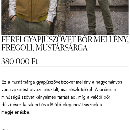
FÉRFI GYAPJÚSZÖVET-BŐR MELLÉNY,
FREGOLI, MUSTÁRSÁRGA
380 000
Ft
Ez a mustársárga gyapjúszövetszövet mellény a hagyományos
vonalvezetést ötvözi letisztult, mai részletekkel. A prémium
minőségű szövet kényelmes tartást ad, míg a valódi bőr
díszítések karaktert és időtálló eleganciát visznek a
megjelenésbe.