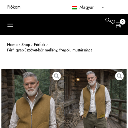
Fiókom
Magyar
0
Home
Shop
Férfiak
/
/
/
Férfi gyapjúszövet-bőr mellény, fregoli, mustársárga