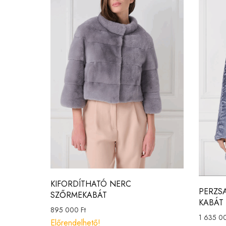
KIFORDÍTHATÓ NERC
PERZS
SZŐRMEKABÁT
KABÁT
895 000
Ft
1 635 0
Előrendelhető!