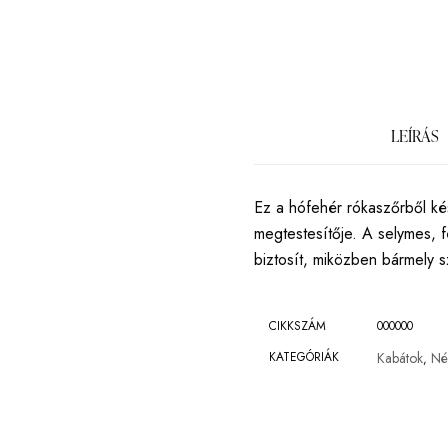
LEÍRÁS
Ez a hófehér rókaszőrből ké
megtestesítője. A selymes, 
biztosít, miközben bármely s
CIKKSZÁM
000000
KATEGÓRIÁK
Kabátok
Né
,