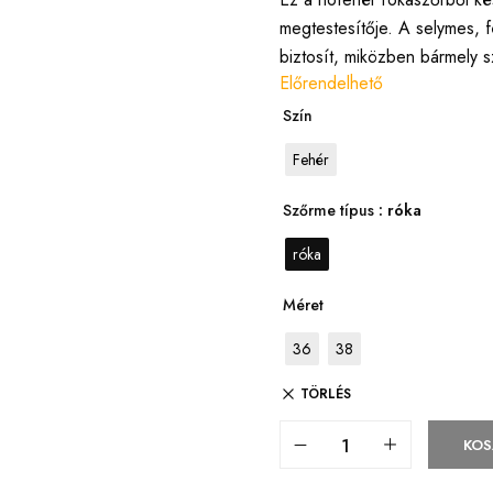
megtestesítője. A selymes, 
biztosít, miközben bármely s
Előrendelhető
Szín
Fehér
Szőrme típus
: róka
róka
Méret
36
38
TÖRLÉS
KOS