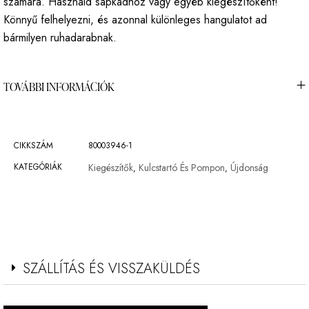
számára. Használd sapkádhoz vagy egyéb kiegészítőként!
Könnyű felhelyezni, és azonnal különleges hangulatot ad
bármilyen ruhadarabnak.
TOVÁBBI INFORMÁCIÓK
CIKKSZÁM
80003946-1
KATEGÓRIÁK
Kiegészítők
Kulcstartó És Pompon
Újdonság
,
,
SZÁLLÍTÁS ÉS VISSZAKÜLDÉS