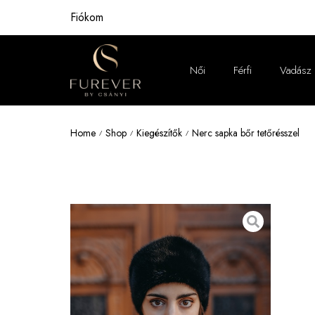
Fiókom
Női
Férfi
Vadász
Női
Home
Shop
Kiegészítők
Nerc sapka bőr tetőrésszel
/
/
/
Férfi