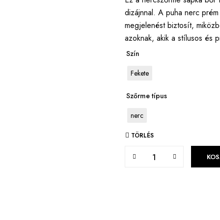
dizájnnal. A puha nerc prém
megjelenést biztosít, miközb
azoknak, akik a stílusos és 
Szín
Fekete
Szőrme típus
nerc
TÖRLÉS
KOS