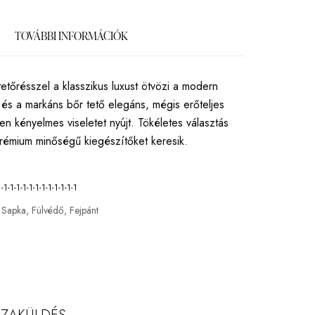
TOVÁBBI INFORMÁCIÓK
tőrésszel a klasszikus luxust ötvözi a modern
 és a markáns bőr tető elegáns, mégis erőteljes
en kényelmes viseletet nyújt. Tökéletes választás
prémium minőségű kiegészítőket keresik.
-1-1-1-1-1-1-1-1-1-1-1-1
Sapka, Fülvédő, Fejpánt