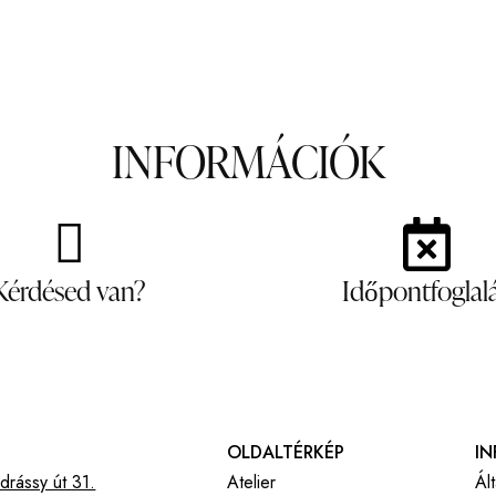
INFORMÁCIÓK
Kérdésed van?
Időpontfoglal
OLDALTÉRKÉP
I
rássy út 31.
Atelier
Ál