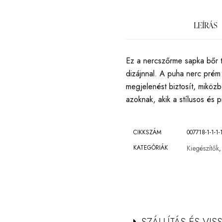
LEÍRÁS
Ez a nercszőrme sapka bőr te
dizájnnal. A puha nerc prém
megjelenést biztosít, miközb
azoknak, akik a stílusos és 
CIKKSZÁM
007718-1-1-1-1
KATEGÓRIÁK
Kiegészítők
,