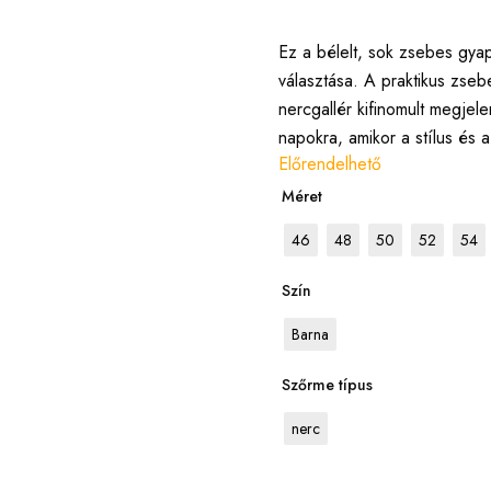
Ez a bélelt, sok zsebes gyap
választása. A praktikus zseb
nercgallér kifinomult megjel
napokra, amikor a stílus és a
Előrendelhető
Méret
46
48
50
52
54
Szín
Barna
Szőrme típus
nerc