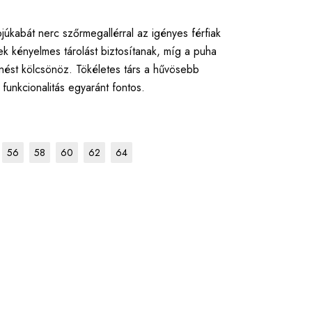
Swakara
júkabát nerc szőrmegallérral az igényes férfiak
Coboly
ek kényelmes tárolást biztosítanak, míg a puha
enést kölcsönöz. Tökéletes társ a hűvösebb
 funkcionalitás egyaránt fontos.
56
58
60
62
64