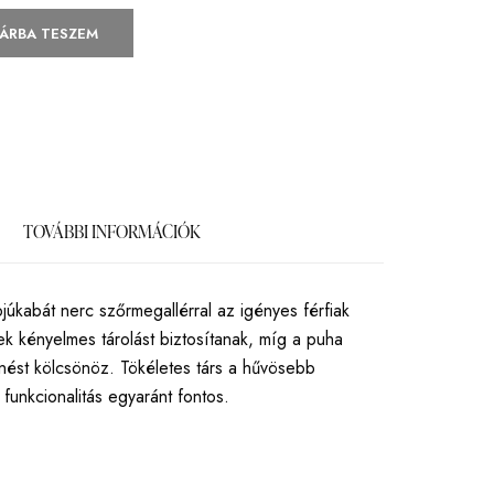
ÁRBA TESZEM
TOVÁBBI INFORMÁCIÓK
júkabát nerc szőrmegallérral az igényes férfiak
ek kényelmes tárolást biztosítanak, míg a puha
enést kölcsönöz. Tökéletes társ a hűvösebb
 funkcionalitás egyaránt fontos.