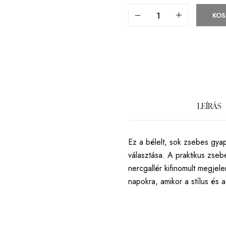
KOS
LEÍRÁS
Ez a bélelt, sok zsebes gyap
választása. A praktikus zseb
nercgallér kifinomult megjel
napokra, amikor a stílus és a