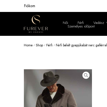
Fiókom
Női
Férfi
Vadász
Személyes időpont
Női
Home
Shop
Férfi
Férfi bélelt gyapjúkabát nerc gallérral
/
/
/
Férfi