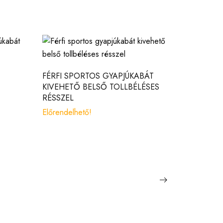
FÉRFI GY
GALLÉRR
FÉRFI SPORTOS GYAPJÚKABÁT
KIVEHETŐ BELSŐ TOLLBÉLÉSES
Előrendel
RÉSSZEL
Előrendelhető!