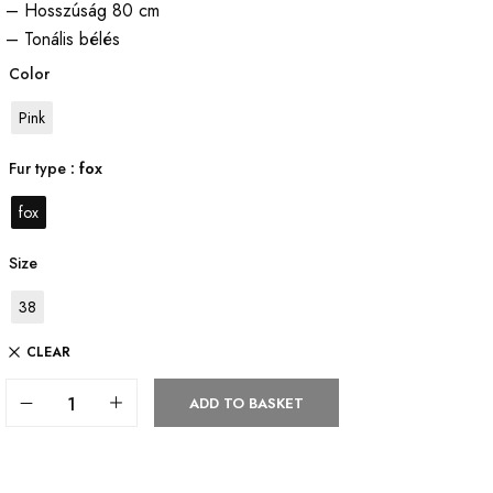
– Hosszúság 80 cm
– Tonális bélés
Color
Pink
Fur type
: fox
fox
Size
38
CLEAR
ADD TO BASKET