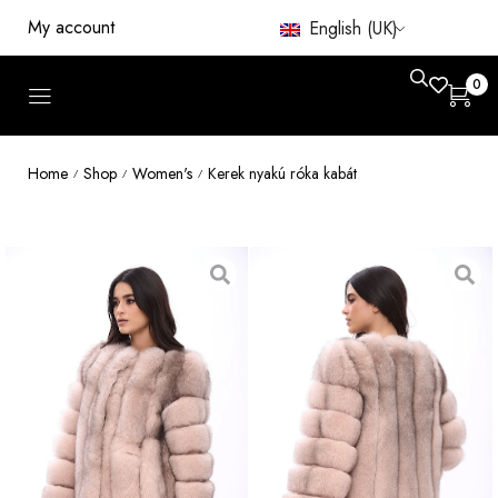
My account
English (UK)
0
Home
Shop
Women's
Kerek nyakú róka kabát
/
/
/