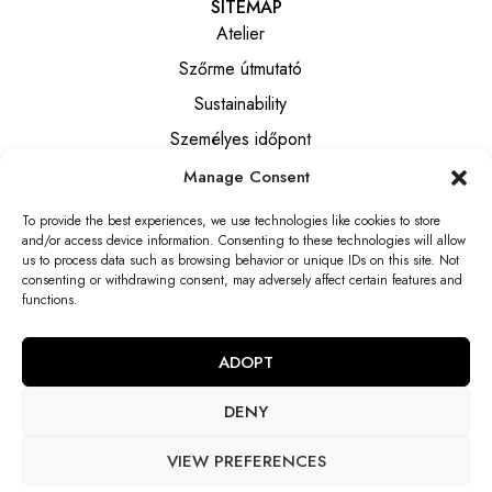
SITEMAP
Atelier
Szőrme útmutató
Sustainability
Személyes időpont
Manage Consent
INFORMATION
To provide the best experiences, we use technologies like cookies to store
Általános szerződési feltételek
and/or access device information. Consenting to these technologies will allow
Privacy notice
us to process data such as browsing behavior or unique IDs on this site. Not
consenting or withdrawing consent, may adversely affect certain features and
Elállási tájékoztató
functions.
Elállási nyilatkozat
ADOPT
DENY
VIEW PREFERENCES