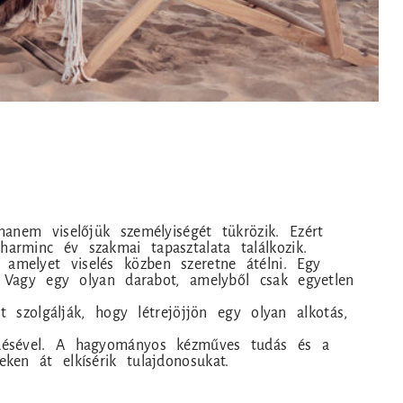
anem viselőjük személyiségét tükrözik. Ezért
rminc év szakmai tapasztalata találkozik.
, amelyet viselés közben szeretne átélni. Egy
? Vagy egy olyan darabot, amelyből csak egyetlen
 szolgálják, hogy létrejöjjön egy olyan alkotás,
ödésével. A hagyományos kézműves tudás és a
en át elkísérik tulajdonosukat.