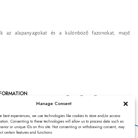
uk az alapanyagokat és a különböző fazonokat, majd
NFORMATION
talános szerződési feltételek
Manage Consent
ivacy notice
e best experiences, we use technologies like cookies to store and/or access
ation. Consenting to these technologies will allow us to process data such as
llási tájékoztató
avior or unique IDs on this site. Not consenting or withdrawing consent, may
ect certain features and functions.
llási nyilatkozat