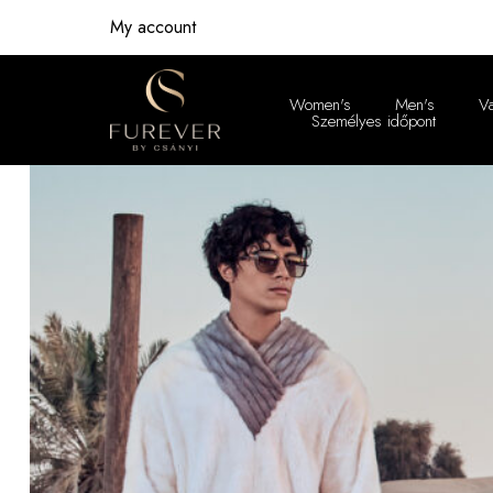
My account
Women's
Men's
V
Személyes időpont
Women'
Men's