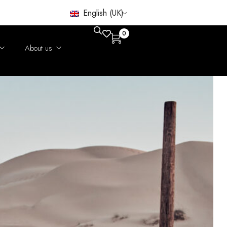
English (UK)
0
About us
n
Alapítói gondolatok
Sustainability
Sajtó
egőrzés
Fox
ága
Chinchilla
Lamb
Mink