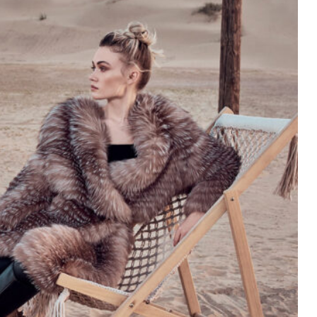
Swakara
Sable