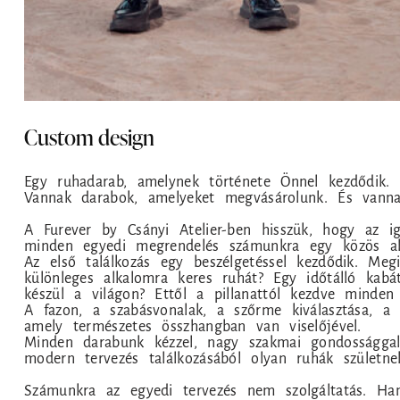
Custom design
Egy ruhadarab, amelynek története Önnel kezdődik.
Vannak darabok, amelyeket megvásárolunk. És vanna
A Furever by Csányi Atelier-ben hisszük, hogy az i
minden egyedi megrendelés számunkra egy közös alko
Az első találkozás egy beszélgetéssel kezdődik. Megi
különleges alkalomra keres ruhát? Egy időtálló kab
készül a világon? Ettől a pillanattól kezdve minden
A fazon, a szabásvonalak, a szőrme kiválasztása, a 
amely természetes összhangban van viselőjével.
Minden darabunk kézzel, nagy szakmai gondosságga
modern tervezés találkozásából olyan ruhák születn
Számunkra az egyedi tervezés nem szolgáltatás. Ha