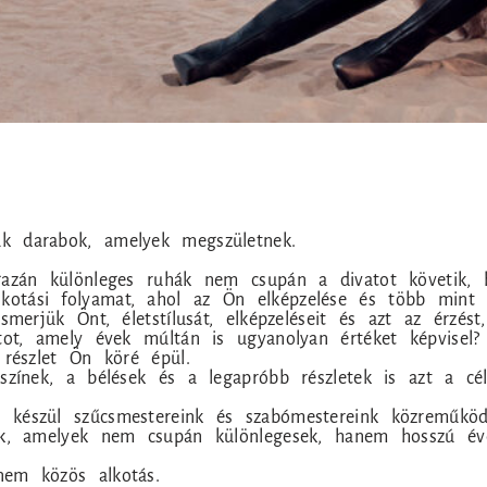
k darabok, amelyek megszületnek.
gazán különleges ruhák nem csupán a divatot követik, h
tási folyamat, ahol az Ön elképzelése és több mint ha
smerjük Önt, életstílusát, elképzeléseit és azt az érzést
átot, amely évek múltán is ugyanolyan értéket képvisel
 részlet Ön köré épül.
színek, a bélések és a legapróbb részletek is azt a célt
l készül szűcsmestereink és szabómestereink közreműk
ek, amelyek nem csupán különlegesek, hanem hosszú évek
nem közös alkotás.