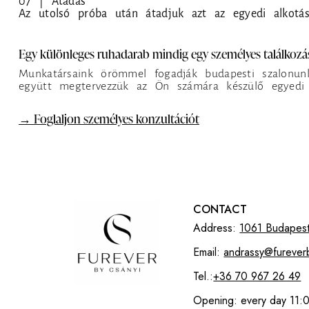
07 | Átadás
Az utolsó próba után átadjuk azt az egyedi alkotás
Egy különleges ruhadarab mindig egy személyes találkozás
Munkatársaink örömmel fogadják budapesti szalonun
együtt megtervezzük az Ön számára készülő egyedi 
→ Foglaljon személyes konzultációt
CONTACT
Address:
1061 Budapest
Email:
andrassy@furever
Tel.:
+36 70 967 26 49
Opening: every day 11: