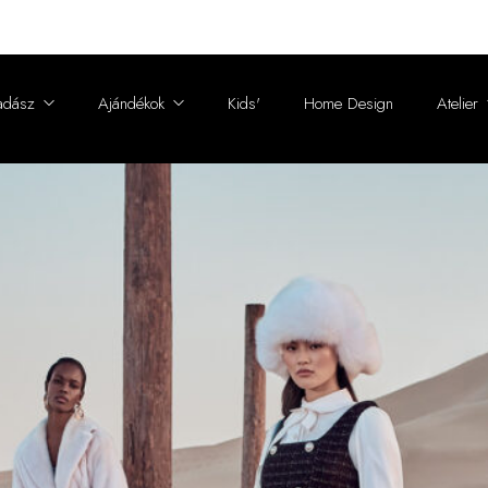
adász
Ajándékok
Kids'
Home Design
Atelier
s
Cap, ear protection, headband
Custom desig
Scarves, collars, stoles
Customization
Charm
Conversion
Tisztítás és m
A szőrmék vil