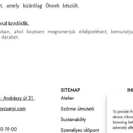
t, amely kizárólag Önnek készült.
sal kezdődik.
kban, ahol közösen megismerjük elképzeléseit, bemutatj
darabot.
SITEMAP
I
, Andrássy út 31.
Atelier
Ál
bycsanyi.com
Szőrme útmutató
Pr
To provide th
device inform
Sustainability
Elá
browsing beh
adversely aff
00-19:00
Személyes időpont
Elá