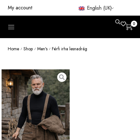
My account
English (UK)
0
Home
Shop
Men's
Férfi irha lesnadrág
/
/
/